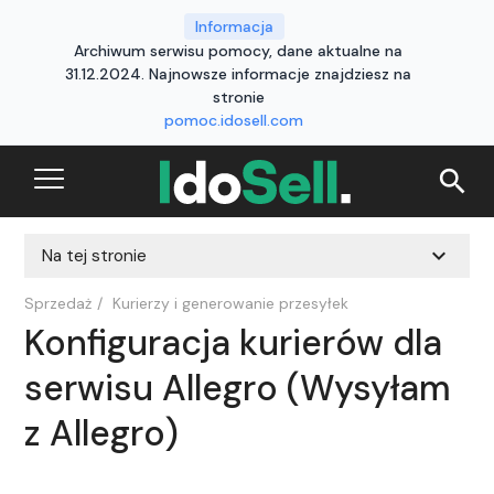
Informacja
Archiwum serwisu pomocy, dane aktualne na
31.12.2024. Najnowsze informacje znajdziesz na
stronie
pomoc.idosell.com
search
expand_more
Na tej stronie
Sprzedaż
/
Kurierzy i generowanie przesyłek
Konfiguracja kurierów dla
serwisu Allegro (Wysyłam
z Allegro)