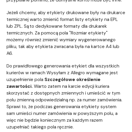
przypisane pomimo, że domyślne konto może być inne.
Jeżeli chcemy, aby etykiety drukowane były na drukarce
termicznej warto zmienić format listy etykiety na EPL
lub ZPL. Są to dedykowane formaty dla drukarek
termicznych. Za pomocą pola "Rozmiar etykiety"
możemy również zmienić wymiary wygenerowanego
pliku, tak aby etykieta zwracana była na kartce A4 lub
A6.
Do prawidłowego generowania etykiet dla wszystkich
kurierów w ramach Wysyłam z Allegro wymagane jest
uzupełnienie pola
Szczegółowe określenie
zawartości.
Warto zatem na karcie edycji kuriera
skorzystać z dostępnych zmiennych i umieścić w tym
polu zmienną odpowiedzialną np. za numer zamówienia.
Sprawi to, że podczas generowania etykiety system
sam umieści numer zamówienia w powyższym polu, a
więc nie będzie koniecznym za każdym razem
uzupełniać takiego pola ręcznie.