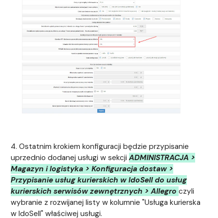
4. Ostatnim krokiem konfiguracji będzie przypisanie
uprzednio dodanej usługi w sekcji
ADMINISTRACJA >
Magazyn i logistyka > Konfiguracja dostaw >
Przypisanie usług kurierskich w IdoSell do usług
kurierskich serwisów zewnętrznych > Allegro
czyli
wybranie z rozwijanej listy w kolumnie "Usługa kurierska
w IdoSell" właściwej usługi.