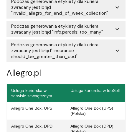
Podczas generowania etykiety dla kuriera
expand_more
zwracany jest błąd
"invalid_allegro_for_end_of_week_collection"
Podczas generowania etykiety dla kuriera
expand_more
zwracany jest błąd "info.parcels: too_many"
Podczas generowania etykiety dla kuriera
expand_more
zwracany jest błąd" insurance -
should_be_greater_than_cod"
Allegro.pl
Usługa kurierska w
Usługa kurierska w IdoSell
serwisie zewnętrznym
Allegro One Box, UPS
Allegro One Box (UPS)
(Polska)
Allegro One Box, DPD
Allegro One Box (DPD)
(Polska)