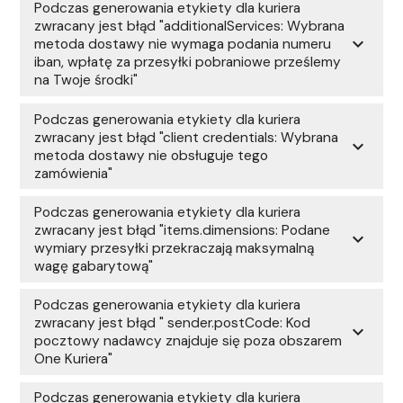
Podczas generowania etykiety dla kuriera
zwracany jest błąd "additionalServices: Wybrana
expand_more
metoda dostawy nie wymaga podania numeru
iban, wpłatę za przesyłki pobraniowe prześlemy
na Twoje środki"
Podczas generowania etykiety dla kuriera
zwracany jest błąd "client credentials: Wybrana
expand_more
metoda dostawy nie obsługuje tego
zamówienia"
Podczas generowania etykiety dla kuriera
zwracany jest błąd "items.dimensions: Podane
expand_more
wymiary przesyłki przekraczają maksymalną
wagę gabarytową"
Podczas generowania etykiety dla kuriera
zwracany jest błąd " sender.postCode: Kod
expand_more
pocztowy nadawcy znajduje się poza obszarem
One Kuriera"
Podczas generowania etykiety dla kuriera