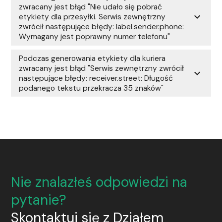
zwracany jest błąd "Nie udało się pobrać
expand_more
etykiety dla przesyłki. Serwis zewnętrzny
zwrócił następujące błędy: label.sender.phone:
Wymagany jest poprawny numer telefonu"
Podczas generowania etykiety dla kuriera
zwracany jest błąd "Serwis zewnętrzny zwrócił
expand_more
następujące błędy: receiver.street: Długość
podanego tekstu przekracza 35 znaków"
Nie znalazłeś odpowiedzi na
pytanie?
Skontaktuj się z Działem