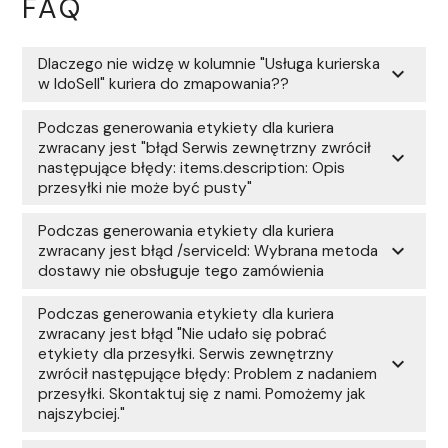
FAQ
Dlaczego nie widzę w kolumnie "Usługa kurierska
expand_more
w IdoSell" kuriera do zmapowania??
Podczas generowania etykiety dla kuriera
zwracany jest "błąd Serwis zewnętrzny zwrócił
expand_more
następujące błędy: items.description: Opis
przesyłki nie może być pusty"
Podczas generowania etykiety dla kuriera
expand_more
zwracany jest błąd /serviceId: Wybrana metoda
dostawy nie obsługuje tego zamówienia
Podczas generowania etykiety dla kuriera
zwracany jest błąd "Nie udało się pobrać
etykiety dla przesyłki. Serwis zewnętrzny
expand_more
zwrócił następujące błędy: Problem z nadaniem
przesyłki. Skontaktuj się z nami. Pomożemy jak
najszybciej."