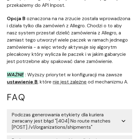
przekażemy do API Inpost.
Opcja B
oznaczona na na zrzucie została wprowadzona
i działa tylko dla zamówień z Allegro. Chodzi o to aby
nasz system przestał dzielić zamówienia z Allegro, a
zamiast tego utworzył wiele paczek w ramach jednego
zamówienia - a więc wtedy aktywuje się algorytm
plecakowy który wylicza ile paczek i w jakim gabarycie
jest potrzebne aby spakować dane zamówienie.
WAŻNE
: Wyższy priorytet w konfiguracji ma zawsze
ustawienie B
, które
nie jest zależne
od mechanizmu A.
FAQ
Podczas generowania etykiety dla kuriera
expand_more
zwracany jest błąd "[404] No route matches
[POST] /v1/organizations/shipments"