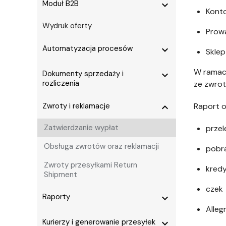
Moduł B2B
expand_more
Kont
Wydruk oferty
Prow
Automatyzacja procesów
expand_more
Sklep
W ramach
Dokumenty sprzedaży i
expand_more
rozliczenia
ze zwrot
Zwroty i reklamacje
Raport o
expand_more
Zatwierdzanie wypłat
prze
Obsługa zwrotów oraz reklamacji
pobr
Zwroty przesyłkami Return
kredy
Shipment
czek
Raporty
expand_more
Alleg
Kurierzy i generowanie przesyłek
expand_more