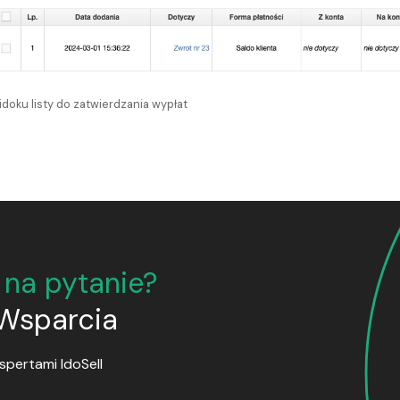
idoku listy do zatwierdzania wypłat
 na pytanie?
 Wsparcia
ekspertami
IdoSell