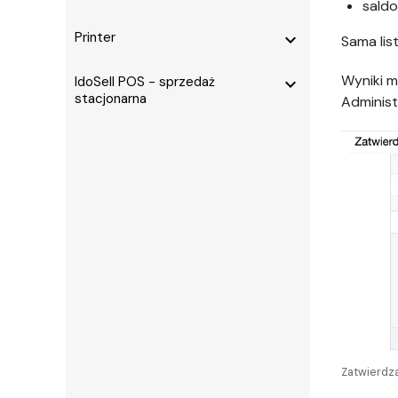
saldo
Printer
expand_more
Sama li
Wyniki m
IdoSell POS - sprzedaż
expand_more
stacjonarna
Administ
Zatwierdz