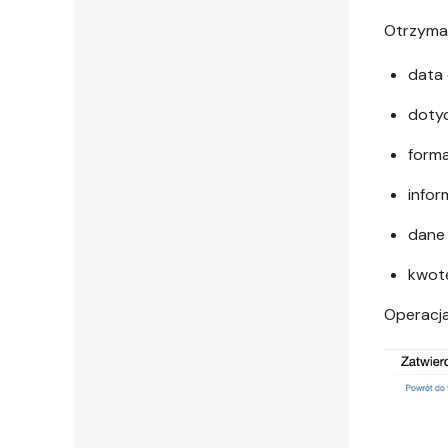
Otrzyman
data
dotyc
forma
infor
dane 
kwot
Operacja