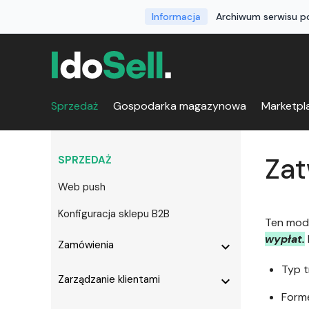
Informacja
Archiwum serwisu po
Sprzedaż
Gospodarka magazynowa
Marketpl
Zat
SPRZEDAŻ
Web push
Konfiguracja sklepu B2B
Ten modu
wypłat.
Zamówienia
expand_more
Typ t
Zarządzanie klientami
expand_more
Formę