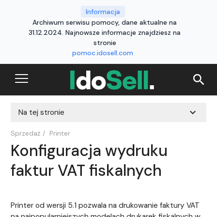
Informacja
Archiwum serwisu pomocy, dane aktualne na
31.12.2024. Najnowsze informacje znajdziesz na
stronie
pomoc.idosell.com
search
expand_more
Na tej stronie
Sprzedaż
/
Printer
Konfiguracja wydruku
faktur VAT fiskalnych
Printer od wersji 5.1 pozwala na drukowanie faktury VAT
na najpopularniejszych modelach drukarek fiskalnych w